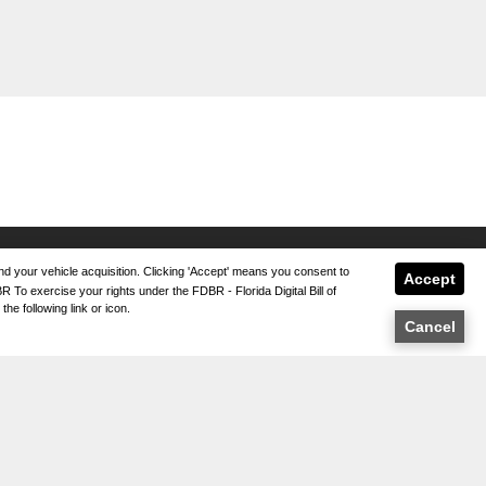
 and your vehicle acquisition. Clicking 'Accept' means you consent to
Accept
 To exercise your rights under the FDBR - Florida Digital Bill of
he following link or icon.
Cancel
PA DEL SITIO
PA DEL SITIO XML
IVACIDAD | AVISO LEGAL
ICIAR SESIÓN