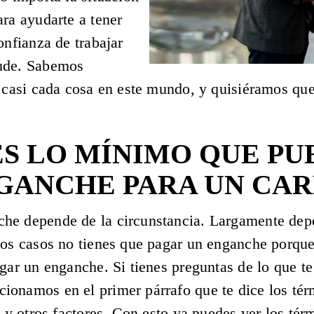
ara ayudarte a tener
onfianza de trabajar
yude. Sabemos
 casi cada cosa en este mundo, y quisiéramos que 
S LO MÍNIMO QUE PU
GANCHE PARA UN CA
e depende de la circunstancia. Largamente depend
hos casos no tienes que pagar un enganche porque 
gar un enganche. Si tienes preguntas de lo que te
ionamos en el primer párrafo que te dice los té
l y otros factores. Con esto ya puedes ver los tér