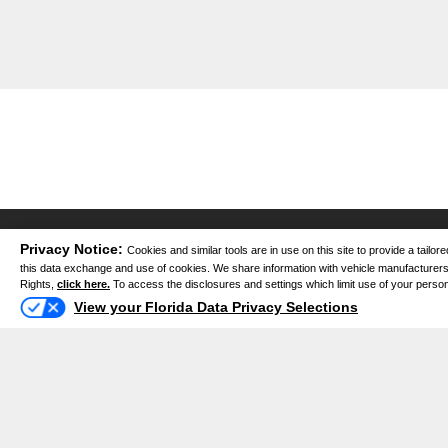
Privacy Notice:
Cookies and similar tools are in use on this site to provide a tail
this data exchange and use of cookies. We share information with vehicle manufacturers a
Rights,
click here.
To access the disclosures and settings which limit use of your personal 
1425 W Main St, Bartow, FL 33830
View your Florida Data Privacy Selections
(863) 533-0793