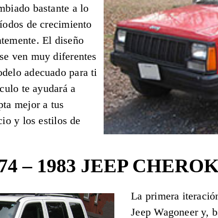
mbiado bastante a lo
ríodos de crecimiento
ntemente. El diseño
 se ven muy diferentes
odelo adecuado para ti
ículo te ayudará a
pta mejor a tus
io y los estilos de
74 – 1983 JEEP CHERO
La primera iteració
Jeep Wagoneer y, b