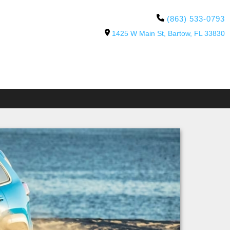
(863) 533-0793
1425 W Main St, Bartow, FL 33830