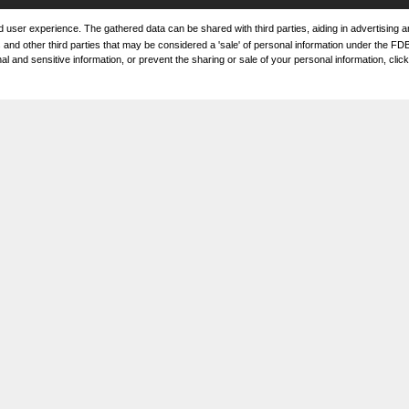
ored user experience. The gathered data can be shared with third parties, aiding in advertising
nd other third parties that may be considered a 'sale' of personal information under the FDBR
and sensitive information, or prevent the sharing or sale of your personal information, click t
CONTÁCTANOS
FINANCIAMIENTO
MA
INVESTIGACIÓN
MA
PR
IN
Copyright ©
2026
Bartow Auto
Automotive Dealer Websites by