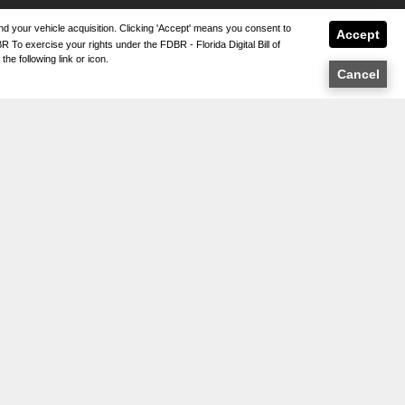
 and your vehicle acquisition. Clicking 'Accept' means you consent to
Accept
 To exercise your rights under the FDBR - Florida Digital Bill of
he following link or icon.
Cancel
PA DEL SITIO
PA DEL SITIO XML
IVACIDAD | AVISO LEGAL
ICIAR SESIÓN
SavvyDealer