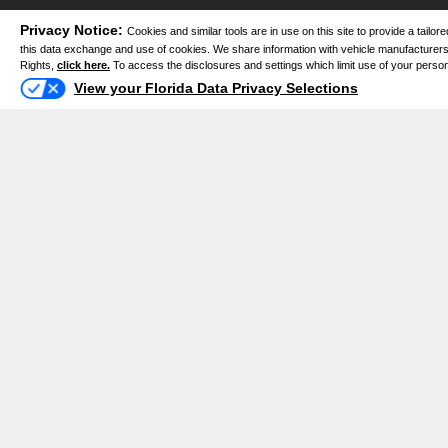
Privacy Notice:
Cookies and similar tools are in use on this site to provide a tail
this data exchange and use of cookies. We share information with vehicle manufacturers a
Rights,
click here.
To access the disclosures and settings which limit use of your personal 
1425 W Main St, Bartow, FL 33830
View your Florida Data Privacy Selections
(863) 533-0793